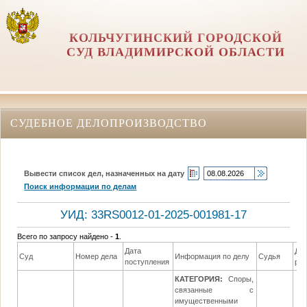
КОЛЬЧУГИНСКИЙ ГОРОДСКОЙ
СУД ВЛАДИМИРСКОЙ ОБЛАСТИ
СУДЕБНОЕ ДЕЛОПРОИЗВОДСТВО
Вывести список дел, назначенных на дату
Поиск информации по делам
УИД: 33RS0012-01-2025-001981-17
Всего по запросу найдено -
1
.
Дата
Да
Суд
Номер дела
Информация по делу
Судья
поступления
ре
КАТЕГОРИЯ:
Споры,
связанные с
имущественными