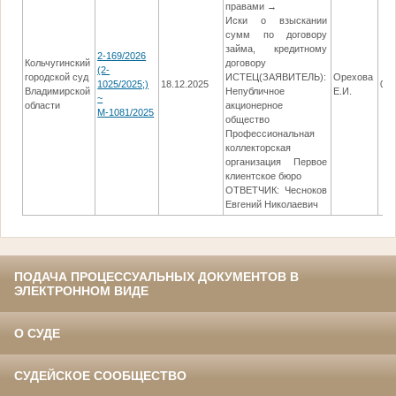
правами →
Иски о взыскании
сумм по договору
займа, кредитному
2-169/2026
Кольчугинский
договору
(2-
городской суд
ИСТЕЦ(ЗАЯВИТЕЛЬ):
Орехова
1025/2025;)
18.12.2025
08.
Владимирской
Непубличное
Е.И.
~
области
акционерное
М-1081/2025
общество
Профессиональная
коллекторская
организация Первое
клиентское бюро
ОТВЕТЧИК: Чесноков
Евгений Николаевич
ПОДАЧА ПРОЦЕССУАЛЬНЫХ ДОКУМЕНТОВ В
ЭЛЕКТРОННОМ ВИДЕ
О СУДЕ
СУДЕЙСКОЕ СООБЩЕСТВО