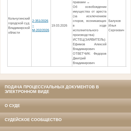
правами →
Об освобождении
имущества от ареста
(за исключением
Кольчугинский
2-351/2026
споров, возникающих
Балуков
городской суд
~
19.03.2026
в ходе
Илья
03
Владимирской
М-202/2026
исполнительного
Сергеевич
области
производства)
ИСТЕЦ(ЗАЯВИТЕЛЬ):
Ефимов Алексей
Владимирович
ОТВЕТЧИК: Федоров
Дмитрий
Владимирович
ПОДАЧА ПРОЦЕССУАЛЬНЫХ ДОКУМЕНТОВ В
ЭЛЕКТРОННОМ ВИДЕ
О СУДЕ
СУДЕЙСКОЕ СООБЩЕСТВО