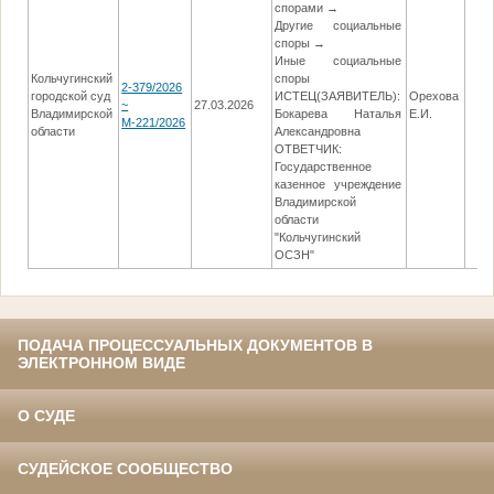
спорами →
Другие социальные
споры →
Иные социальные
Кольчугинский
споры
2-379/2026
городской суд
ИСТЕЦ(ЗАЯВИТЕЛЬ):
Орехова
~
27.03.2026
Владимирской
Бокарева Наталья
Е.И.
М-221/2026
области
Александровна
ОТВЕТЧИК:
Государственное
казенное учреждение
Владимирской
области
"Кольчугинский
ОСЗН"
ПОДАЧА ПРОЦЕССУАЛЬНЫХ ДОКУМЕНТОВ В
ЭЛЕКТРОННОМ ВИДЕ
О СУДЕ
СУДЕЙСКОЕ СООБЩЕСТВО