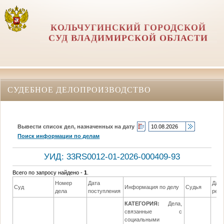
КОЛЬЧУГИНСКИЙ ГОРОДСКОЙ
СУД ВЛАДИМИРСКОЙ ОБЛАСТИ
СУДЕБНОЕ ДЕЛОПРОИЗВОДСТВО
Вывести список дел, назначенных на дату
Поиск информации по делам
УИД: 33RS0012-01-2026-000409-93
Всего по запросу найдено -
1
.
Номер
Дата
Дат
Суд
Информация по делу
Судья
дела
поступления
реш
КАТЕГОРИЯ:
Дела,
связанные с
социальными