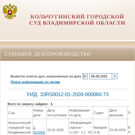
КОЛЬЧУГИНСКИЙ ГОРОДСКОЙ
СУД ВЛАДИМИРСКОЙ ОБЛАСТИ
СУДЕБНОЕ ДЕЛОПРОИЗВОДСТВО
Вывести список дел, назначенных на дату
Поиск информации по делам
УИД: 33RS0012-01-2026-000060-73
Всего по запросу найдено -
1
.
Номер
Дата
Информация
Дата
Суд
Судья
Реш
дела
поступления
по делу
решения
Кольчугинский
<Информация
городской суд
1-
скрыта> -
Макаров
Вын
22.01.2026
23.06.2026
Владимирской
61/2026
ст.157 ч.1 УК
О.В.
ПРИ