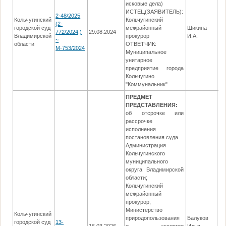
исковые дела)
ИСТЕЦ(ЗАЯВИТЕЛЬ):
2-48/2025
Кольчугинский
Кольчугинский
(2-
городской суд
межрайонный
Шикина
772/2024;)
29.08.2024
14
Владимирской
прокурор
И.А.
~
области
ОТВЕТЧИК:
М-753/2024
Муниципальное
унитарное
предприятие города
Кольчугино
"Коммунальник"
ПРЕДМЕТ
ПРЕДСТАВЛЕНИЯ:
об отсрочке или
рассрочке
исполнения
постановления суда
Администрация
Кольчугинского
муниципального
округа Владимирской
области;
Кольчугинский
межрайонный
прокурор;
Министерство
Кольчугинский
природопользования
Балуков
городской суд
13-