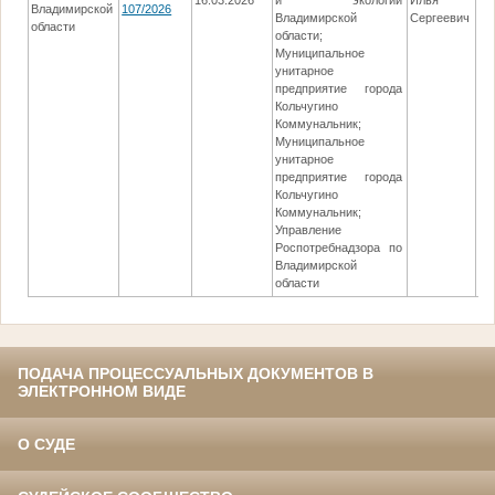
16.03.2026
и экологии
Илья
08
Владимирской
107/2026
Владимирской
Сергеевич
области
области;
Муниципальное
унитарное
предприятие города
Кольчугино
Коммунальник;
Муниципальное
унитарное
предприятие города
Кольчугино
Коммунальник;
Управление
Роспотребнадзора по
Владимирской
области
ПОДАЧА ПРОЦЕССУАЛЬНЫХ ДОКУМЕНТОВ В
ЭЛЕКТРОННОМ ВИДЕ
О СУДЕ