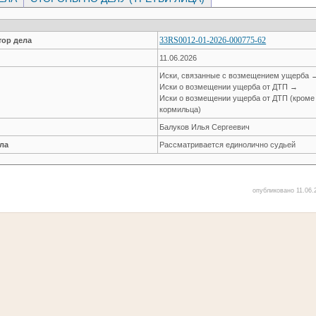
33RS0012-01-2026-000775-62
ор дела
11.06.2026
Иски, связанные с возмещением ущерба 
Иски о возмещении ущерба от ДТП →
Иски о возмещении ущерба от ДТП (кроме
кормильца)
Балуков Илья Сергеевич
ла
Рассматривается единолично судьей
опубликовано 11.06.