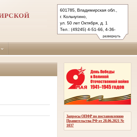
601785, Владимирская обл.,
МИРСКОЙ
г. Кольчугино,
ул. 50 лет Октября, д. 1
Тел.: (49245) 4-51-66, 4-36-
58 (ф.)
развернуть
kolchuginsky.wld@sudrf.ru
Запросы ОПФР по постановлению
Правительства РФ от 28.06.2021 №
1037