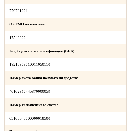
770701001
ОКТМО получателя:
17540000
Код бюджетной классификации (КБК):
18210803010011050110
Номер счета банка получателя средств:
40102810445370000059
Номер казначейского счета:
03100643000000018500